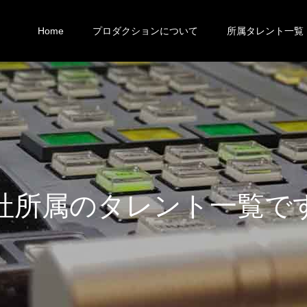
Home
プロダクションについて
所属タレント一覧
社
所
属
の
タ
レ
ン
ト
一
覧
で