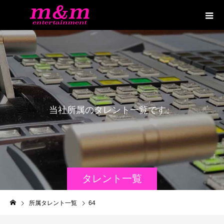
当
社
所
属
の
タ
レ
ン
ト
一
覧
で
す
。
タレント一覧
所属タレント一覧
64