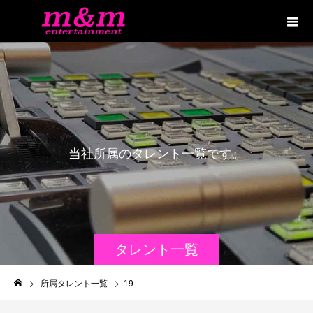
当
社
所
属
の
タ
レ
ン
ト
一
覧
で
す
。
タレント一覧
所属タレント一覧
19