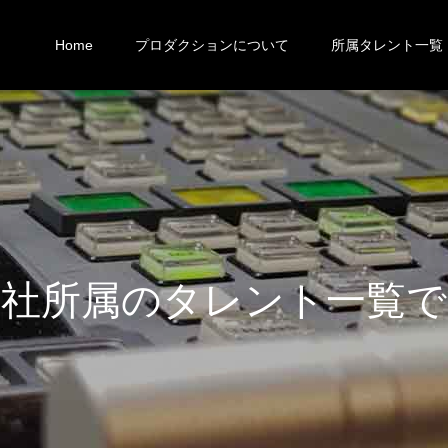
Home
プロダクションについて
所属タレント一覧
社
所
属
の
タ
レ
ン
ト
一
覧
で