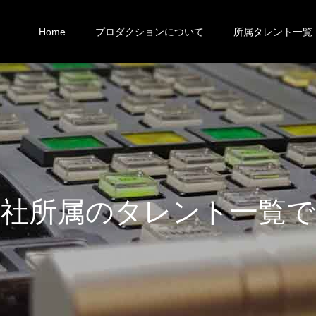
Home
プロダクションについて
所属タレント一覧
社
所
属
の
タ
レ
ン
ト
一
覧
で