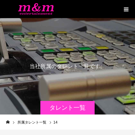
当
社
所
属
の
タ
レ
ン
ト
一
覧
で
す
。
タレント一覧
所属タレント一覧
14