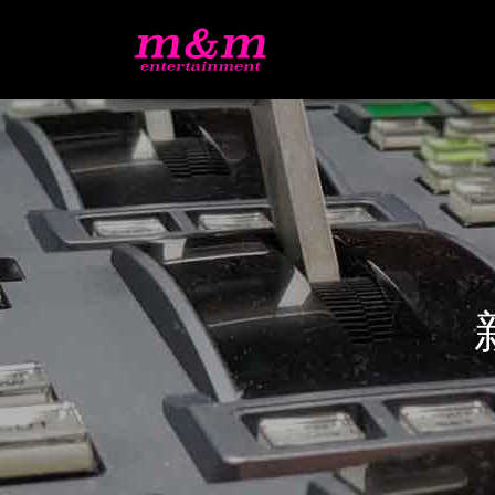
新
着
情