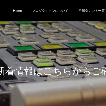
Home
プロダクションについて
所属タレント一覧
報
は
こ
ち
ら
か
ら
ご
確
認
く