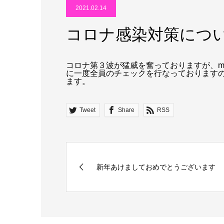
2021.02.14
コロナ感染対策につ
コロナ第３波が猛威を奮っておりますが、m&m 
に一度全員のチェックを行なっておりますの
ます。
Tweet
Share
RSS
新年あけましておめでとうございます